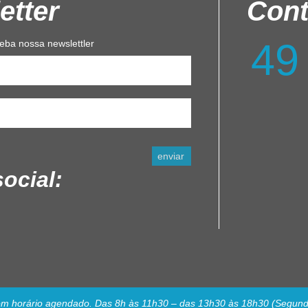
etter
Cont
49
eba nossa newslettler
ocial:
m horário agendado. Das 8h às 11h30 – das 13h30 às 18h30 (Segunda