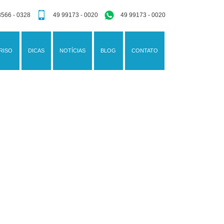
3566 - 0328
49 99173 - 0020
49 99173 - 0020
RISO
DICAS
NOTÍCIAS
BLOG
CONTATO